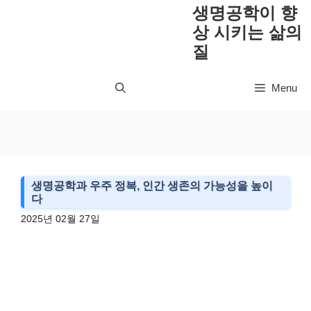
컨
생명공학이 향
텐
상 시키는 삶의
츠
질
로
건
Menu
너
뛰
기
생명공학과 우주 정복, 인간 생존의 가능성을 높이
다
2025년 02월 27일