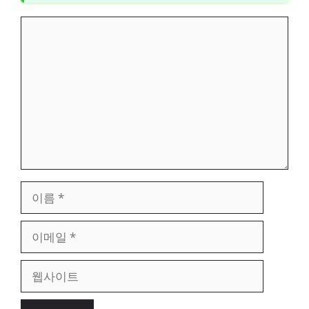
댓
글
이
름
이
메
일
웹
사
이