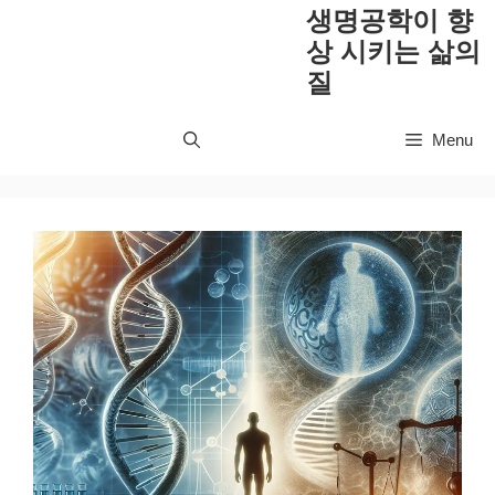
컨
생명공학이 향
텐
상 시키는 삶의
츠
질
로
건
Menu
너
뛰
기