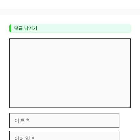
댓글 남기기
댓
글
이
름
이