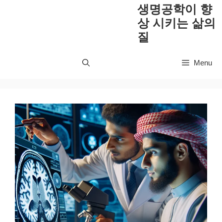
컨
생명공학이 향
텐
상 시키는 삶의
츠
질
로
건
Menu
너
뛰
기